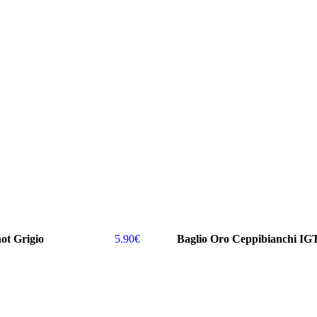
not Grigio
5.90
€
Baglio Oro Ceppibianchi IG