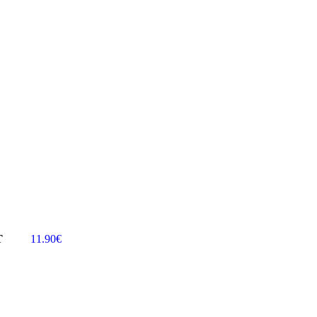
T
11.90
€